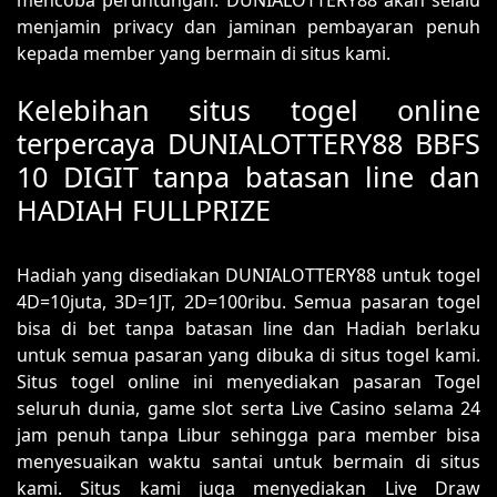
menjamin privacy dan jaminan pembayaran penuh
kepada member yang bermain di situs kami.
Kelebihan situs togel online
terpercaya DUNIALOTTERY88 BBFS
10 DIGIT tanpa batasan line dan
HADIAH FULLPRIZE
Hadiah yang disediakan DUNIALOTTERY88 untuk togel
4D=10juta, 3D=1JT, 2D=100ribu. Semua pasaran togel
bisa di bet tanpa batasan line dan Hadiah berlaku
untuk semua pasaran yang dibuka di situs togel kami.
Situs togel online ini menyediakan pasaran Togel
seluruh dunia, game slot serta Live Casino selama 24
jam penuh tanpa Libur sehingga para member bisa
menyesuaikan waktu santai untuk bermain di situs
kami. Situs kami juga menyediakan Live Draw