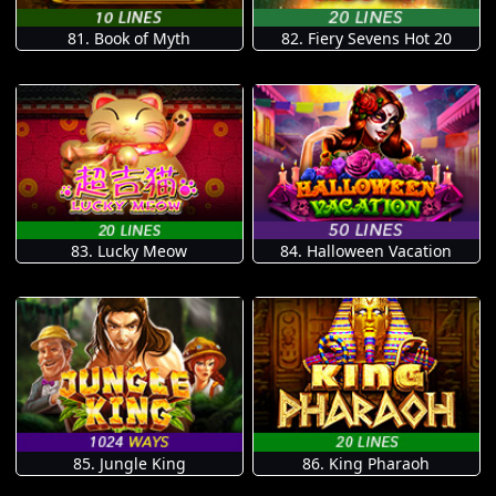
81. Book of Myth
82. Fiery Sevens Hot 20
83. Lucky Meow
84. Halloween Vacation
85. Jungle King
86. King Pharaoh