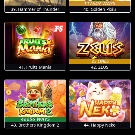
39. Hammer of Thunder
40. Golden Pixiu
41. Fruits Mania
42. ZEUS
43. Brothers Kingdom 2
44. Happy Neko