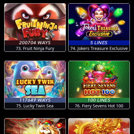
73. Fruit Ninja Fury
74. Jokers Treasure Exclusive
75. Lucky Twin Sea
76. Fiery Sevens Hot 100