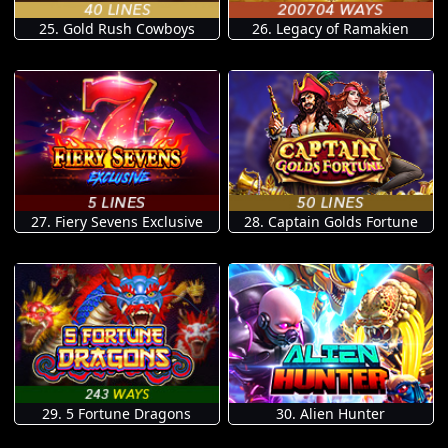
25. Gold Rush Cowboys
26. Legacy of Ramakien
27. Fiery Sevens Exclusive
28. Captain Golds Fortune
29. 5 Fortune Dragons
30. Alien Hunter