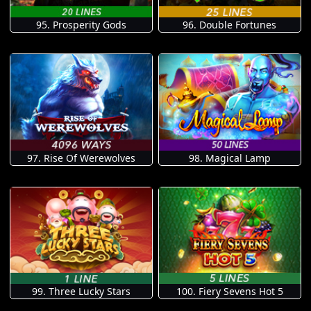
95. Prosperity Gods
96. Double Fortunes
97. Rise Of Werewolves
98. Magical Lamp
99. Three Lucky Stars
100. Fiery Sevens Hot 5