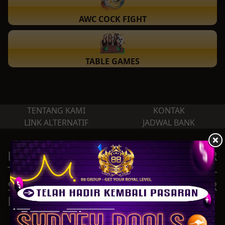
AWC COCK FIGHT
TABLE GAMES
TENTANG KAMI
KONTAK
LINK ALTERNATIF
JADWAL BANK
DUNIALOTTERY88 SITUS BANDAR
TOGEL ONLINE - TOTO ONLINE -
SLOT DAN LIVE CASINO TERBESAR
DAN TERPERCAYA DI INDONESIA