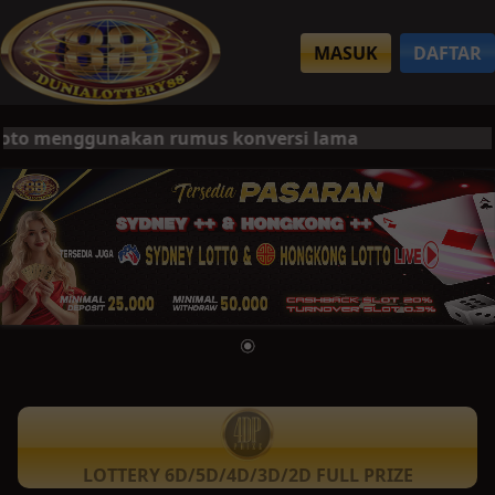
MASUK
DAFTAR
oto menggunakan rumus konversi lama
LOTTERY 6D/5D/4D/3D/2D FULL PRIZE