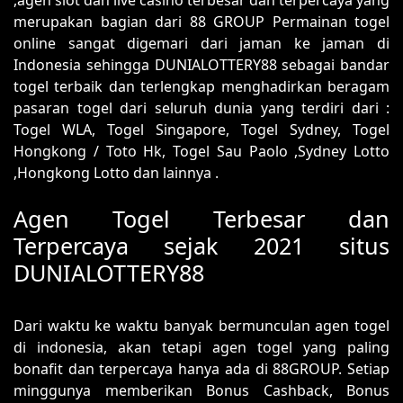
,agen slot dan live casino terbesar dan terpercaya yang
merupakan bagian dari 88 GROUP Permainan togel
online sangat digemari dari jaman ke jaman di
Indonesia sehingga DUNIALOTTERY88 sebagai bandar
togel terbaik dan terlengkap menghadirkan beragam
pasaran togel dari seluruh dunia yang terdiri dari :
Togel WLA, Togel Singapore, Togel Sydney, Togel
Hongkong / Toto Hk, Togel Sau Paolo ,Sydney Lotto
,Hongkong Lotto dan lainnya .
Agen Togel Terbesar dan
Terpercaya sejak 2021 situs
DUNIALOTTERY88
Dari waktu ke waktu banyak bermunculan agen togel
di indonesia, akan tetapi agen togel yang paling
bonafit dan terpercaya hanya ada di 88GROUP. Setiap
minggunya memberikan Bonus Cashback, Bonus