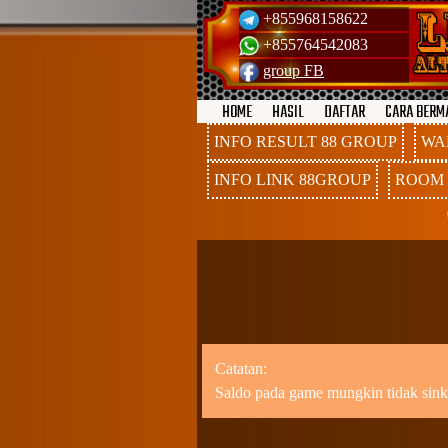
+855968158622
+855764542083
group FB
HOME
HASIL
DAFTAR
CARA BERM
INFO RESULT 88 GROUP
WA
INFO LINK 88GROUP
ROOM 
Catatan:
Saldo pada game mungkin tidak sin