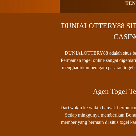
TEN
DUNIALOTTERY88 SIT
CASIN
DUNIALOTTERY88 adalah situs bandar
Permainan togel online sangat digema
menghadirkan beragam pasaran togel d
Agen Togel T
Dari waktu ke waktu banyak bermuncula
Setiap minggunya memberikan Bonus
member yang bermain di situs togel 